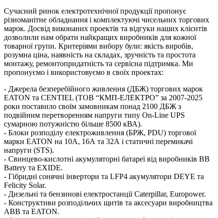
Сучасний ринок електротехнічної продукції пропонує
різноманітне обладнання і комплектуючі чисельних торгових
марок. Досвід виконаних проектів та відгуки наших клієнтів
дозволили нам обрати найкращих виробників для кожної
товарної групи. Критеріями вибору були: якість виробів,
розумна ціна, наявність на складах, зручність та простота
монтажу, ремонтопридатність та сервісна підтримка. Ми
пропонуємо і використовуємо в своїх проектах:
- Джерела безперебійного живлення (ДБЖ) торгових марок
EATON та CENTIEL (ТОВ “КМП-ЕЛЕКТРО” за 2007-2025
роки поставило своїм замовникам понад 2100 ДБЖ з
подвійним перетворенням напруги типу On-Line UPS
сумарною потужністю більше 8500 кВА).
- Блоки розподілу електроживлення (БРЖ, PDU) торгової
марки EATON на 10А, 16А та 32А і статичні перемикачі
напруги (STS).
- Свинцево-кислотні акумуляторні батареї від виробників BB
Вattery та EXIDE.
- Гібридні сонячні інвертори та LFP4 акумулятори DEYE та
Felicity Solar.
- Дизельні та бензинові електростанції Caterpillar, Europower.
- Конструктиви розподільчих щитів та аксесуари виробництва
ABB та EATON.