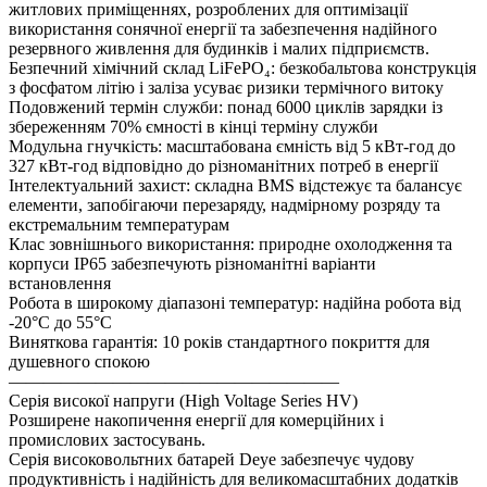
житлових приміщеннях, розроблених для оптимізації
використання сонячної енергії та забезпечення надійного
резервного живлення для будинків і малих підприємств.
Безпечний хімічний склад LiFePO₄: безкобальтова конструкція
з фосфатом літію і заліза усуває ризики термічного витоку
Подовжений термін служби: понад 6000 циклів зарядки із
збереженням 70% ємності в кінці терміну служби
Модульна гнучкість: масштабована ємність від 5 кВт-год до
327 кВт-год відповідно до різноманітних потреб в енергії
Інтелектуальний захист: складна BMS відстежує та балансує
елементи, запобігаючи перезаряду, надмірному розряду та
екстремальним температурам
Клас зовнішнього використання: природне охолодження та
корпуси IP65 забезпечують різноманітні варіанти
встановлення
Робота в широкому діапазоні температур: надійна робота від
-20°C до 55°C
Виняткова гарантія: 10 років стандартного покриття для
душевного спокою
———————————————————
Серія високої напруги (High Voltage Series HV)
Розширене накопичення енергії для комерційних і
промислових застосувань.
Серія високовольтних батарей Deye забезпечує чудову
продуктивність і надійність для великомасштабних додатків