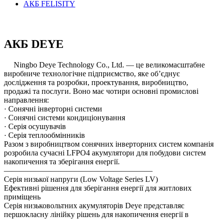
АКБ FELISITY
АКБ DEYE
Ningbo Deye Technology Co., Ltd. — це великомасштабне
виробниче технологічне підприємство, яке об’єднує
дослідження та розробки, проектування, виробництво,
продажі та послуги. Воно має чотири основні промислові
направлення:
· Сонячні інверторні системи
· Сонячні системи кондиціонування
· Серія осушувачів
· Серія теплообмінників
Разом з виробництвом сонячних інверторних систем компанія
розробила сучасні LFPO4 акумулятори для побудови систем
накопичення та зберігання енергії.
———————————————————
Серія низької напруги (Low Voltage Series LV)
Ефективні рішення для зберігання енергії для житлових
приміщень
Серія низьковольтних акумуляторів Deye представляє
першокласну лінійку рішень для накопичення енергії в