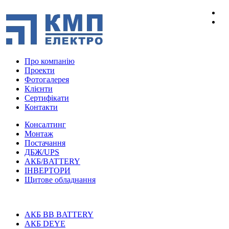
Про компанію
Проекти
Фотогалерея
Клієнти
Сертифікати
Контакти
Консалтинг
Монтаж
Постачання
ДБЖ/UPS
АКБ/BATTERY
ІНВЕРТОРИ
Щитове обладнання
АКБ BB BATTERY
АКБ DEYE