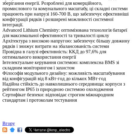
зберігання енергії. Розроблені для комерційного,
промислового та комунального масштабу, ці складні системи
працюють при напрузі 160-700 В, що забезпечує ефективніші
конфігурації рядків і розширені можливості системної
інтеграції.
Advanced Lithium Chemistry: оптимізована технологія батареї
для максимальної ефективності та тривалості циклу
Архітектура з високою напругою: забезпечує більшу довжину
рядків і знижує витрати на збалансованість системи
Провідна в галузі ефективність: ККД до 97,6% для
оптимального використання енергії
Інтелектуальне керування системою: комплексна BMS зі
складним моніторингом і захистом
Філософія модульного дизайну: можливість масштабування
від конфігурацій від 8 кВт·год до кількох МВт·год
Надійна стійкість до навколишнього середовища: корпуси з
рейтингом IP65 із природною системою охолодження
Сертифікат безпеки: відповідає строгим міжнародним
стандартам і протоколам тестування
Вгору