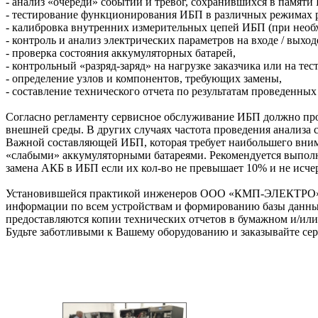
- анализ «очереди» событий и тревог, сохранившихся в памяти
- тестирование функционирования ИБП в различных режимах 
- калибровка внутренних измерительных цепей ИБП (при необ
- контроль и анализ электрических параметров на входе / вых
- проверка состояния аккумуляторных батарей,
- контрольный «разряд-заряд» на нагрузке заказчика или на т
- определение узлов и компонентов, требующих замены,
- составление технического отчета по результатам проведенных 
Согласно регламенту сервисное обслуживание ИБП должно пров
внешней среды. В других случаях частота проведения анализа с
Важной составляющей ИБП, которая требует наибольшего внима
«слабыми» аккумуляторными батареями. Рекомендуется выполня
замена АКБ в ИБП если их кол-во не превышает 10% и не исч
Установившейся практикой инженеров ООО «КМП-ЭЛЕКТРО» яв
информации по всем устройствам и формированию базы данных,
предоставляются копии технических отчетов в бумажном и/или
Будьте заботливыми к Вашему оборудованию и заказывайте се