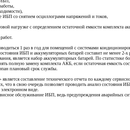
 ИБП,
работы,
ходимости),
оде ИБП со снятием осциллограмм напряжений и токов,
естовой нагрузке с определением остаточной емкости комплекта 
работ.
одиться 1 раз в год для помещений с системами кондициониров
остояния ИБП и аккумуляторных батарей составит не менее 2-х р
ния, является набор аккумуляторных батарей. По статистике бо
ть полную замену комплекта АКБ, если остаточная емкость сост
ерпан плановый срок службы.
ляется составление технического отчета по каждому сервисн
 что в свою очередь позволяет проводить анализ состояния ИБ
 электронном виде.
рвисное обслуживание ИБП, ведь предупреждения аварийных сит