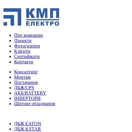
Про компанію
Проекти
Фотогалерея
Клієнти
Сертифікати
Контакти
Консалтинг
Монтаж
Постачання
ДБЖ/UPS
АКБ/BATTERY
ІНВЕРТОРИ
Щитове обладнання
ДБЖ EATON
ДБЖ KSTAR