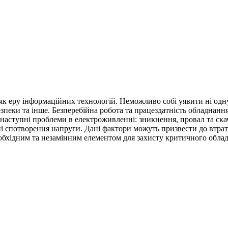
к еру інформаційних технологій. Неможливо собі уявити ні одну
зпеки та інше. Безперебійна робота та працездатність обладнання 
наступні проблеми в електроживленні: зникнення, провал та ска
йні спотворення напруги. Дані фактори можуть призвести до втра
обхідним та незамінним елементом для захисту критичного обла